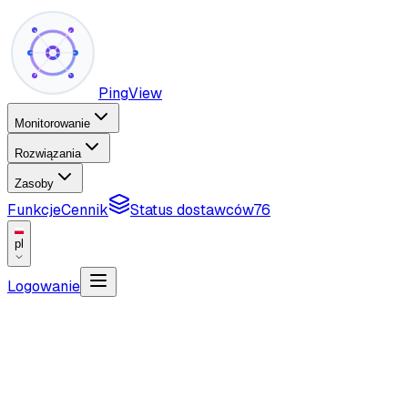
PingView
Monitorowanie
Rozwiązania
Zasoby
Funkcje
Cennik
Status dostawców
76
pl
Logowanie