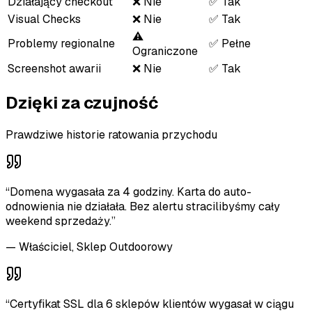
Działający checkout
❌ Nie
✅ Tak
Visual Checks
❌ Nie
✅ Tak
⚠️
Problemy regionalne
✅ Pełne
Ograniczone
Screenshot awarii
❌ Nie
✅ Tak
Dzięki za czujność
Prawdziwe historie ratowania przychodu
“
Domena wygasała za 4 godziny. Karta do auto-
odnowienia nie działała. Bez alertu stracilibyśmy cały
weekend sprzedaży.
”
—
Właściciel, Sklep Outdoorowy
“
Certyfikat SSL dla 6 sklepów klientów wygasał w ciągu