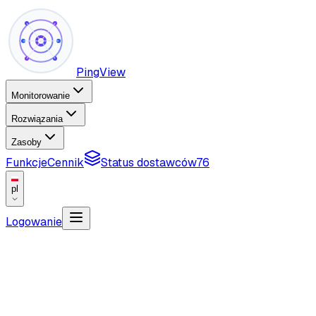
PingView
Monitorowanie
Rozwiązania
Zasoby
Funkcje
Cennik
Status dostawców
76
pl
Logowanie