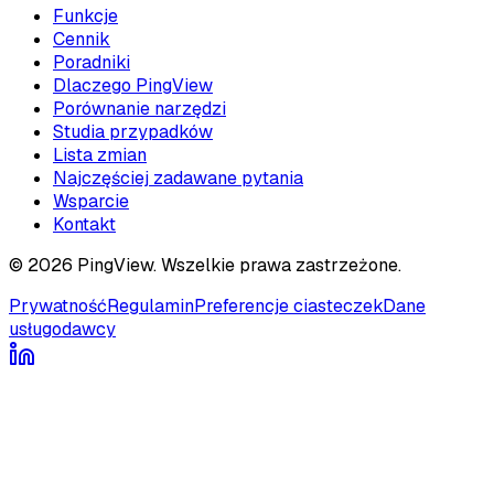
Funkcje
Cennik
Poradniki
Dlaczego PingView
Porównanie narzędzi
Studia przypadków
Lista zmian
Najczęściej zadawane pytania
Wsparcie
Kontakt
© 2026 PingView. Wszelkie prawa zastrzeżone.
Prywatność
Regulamin
Preferencje ciasteczek
Dane
usługodawcy