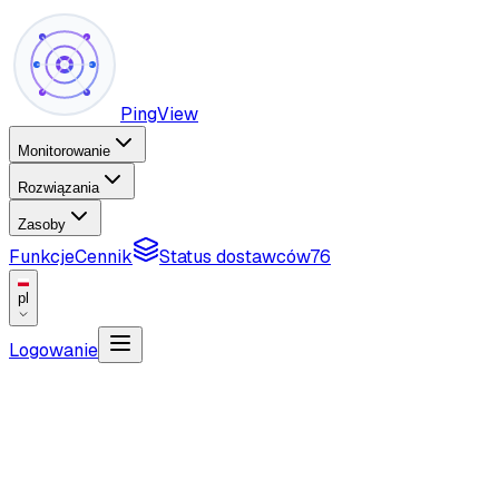
PingView
Monitorowanie
Rozwiązania
Zasoby
Funkcje
Cennik
Status dostawców
76
pl
Logowanie